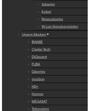
Adapter
Kabel
Reiseadapter
W-Lan Signalverstärker
Unsere Marken
BWARE
Clarke-Tech
DiGiquest
FUBA
Gibertini
goobay
HD+
Humax
MEGASAT
Telesystem