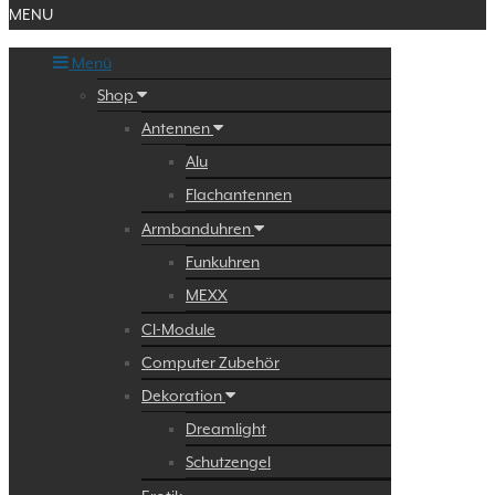
MENU
Menü
Shop
Antennen
Alu
Flachantennen
Armbanduhren
Funkuhren
MEXX
CI-Module
Computer Zubehör
Dekoration
Dreamlight
Schutzengel