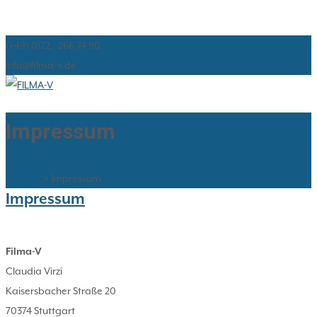
(+49) 0172 / 266 74 90
info@filma-v.de
Impressum
FILMA-V
>
Impressum
Impressum
Filma-V
Claudia Virzí
Kaisersbacher Straße 20
70374 Stuttgart