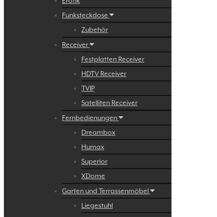
Erotik
Funksteckdose
Zubehör
Receiver
Festplatten Receiver
HDTV Receiver
TVIP
Satelliten Receiver
Fernbedienungen
Dreambox
Humax
Superior
XDome
Garten und Terrassenmöbel
Liegestuhl