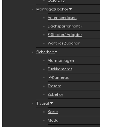
Octo LNB
Montagezubehör
Antennendosen
Dachsparrenhalter
F-Stecker/ Adapter
Weiteres Zubehör
Sicherheit
Alarmanlagen
Funkkameras
IP-Kameras
Tresore
Zubehör
Tivúsat
Karte
Modul