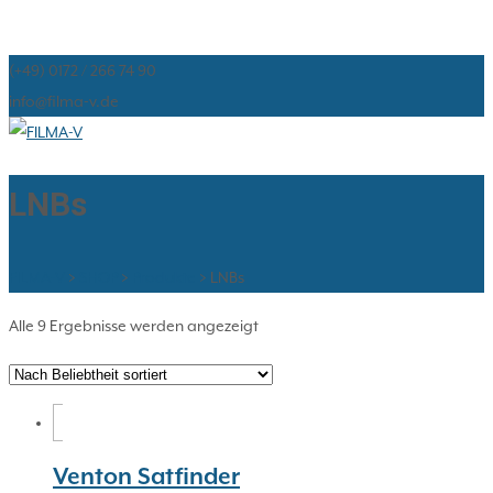
(+49) 0172 / 266 74 90
info@filma-v.de
LNBs
FILMA-V
>
SHOP
>
Produkte
>
LNBs
Nach
Alle 9 Ergebnisse werden angezeigt
Beliebtheit
sortiert
Venton Satfinder