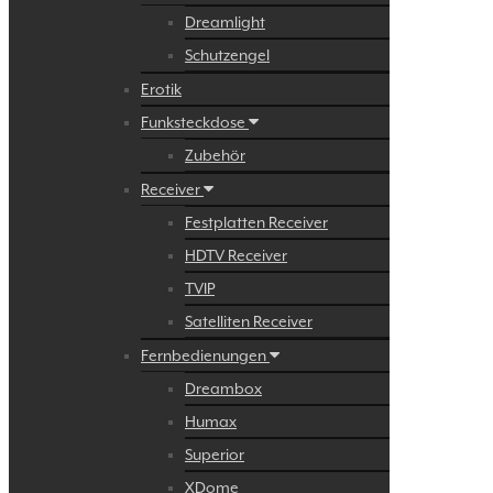
Dreamlight
Schutzengel
Erotik
Funksteckdose
Zubehör
Receiver
Festplatten Receiver
HDTV Receiver
TVIP
Satelliten Receiver
Fernbedienungen
Dreambox
Humax
Superior
XDome