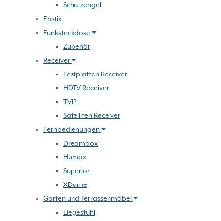
Schutzengel
Erotik
Funksteckdose
Zubehör
Receiver
Festplatten Receiver
HDTV Receiver
TVIP
Satelliten Receiver
Fernbedienungen
Dreambox
Humax
Superior
XDome
Garten und Terrassenmöbel
Liegestuhl