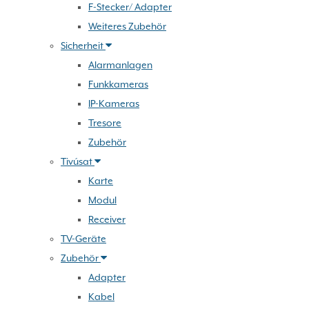
F-Stecker/ Adapter
Weiteres Zubehör
Sicherheit
Alarmanlagen
Funkkameras
IP-Kameras
Tresore
Zubehör
Tivúsat
Karte
Modul
Receiver
TV-Geräte
Zubehör
Adapter
Kabel