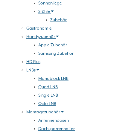
Sonnenliege
Stühle
Zubehör
Gastronomie
Handyzubehör
Apple Zubehör
Samsung Zubehör
HD Plus
LNBs
Monoblock LNB
Quad LNB
Single LNB
Octo LNB
Montagezubehör
Antennendosen
Dachsparrenhalter