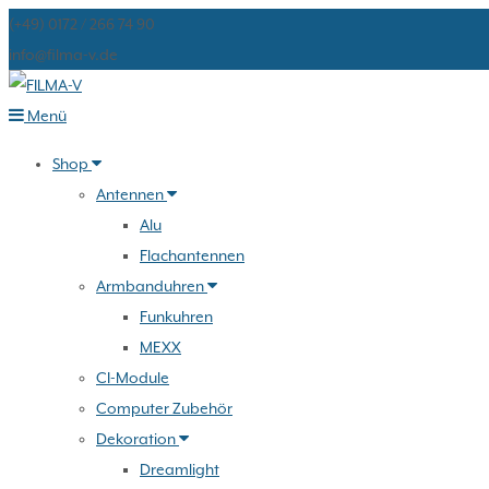
(+49) 0172 / 266 74 90
info@filma-v.de
Zum
Menü
Inhalt
Shop
springen
Antennen
Alu
Flachantennen
Armbanduhren
Funkuhren
MEXX
CI-Module
Computer Zubehör
Dekoration
Dreamlight