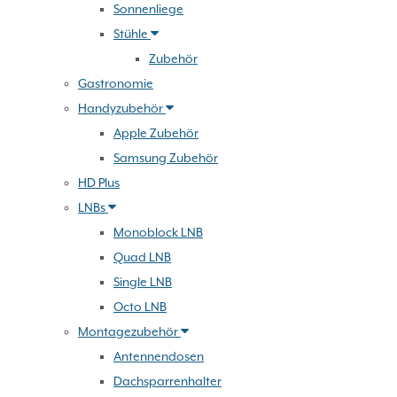
Sonnenliege
Stühle
Zubehör
Gastronomie
Handyzubehör
Apple Zubehör
Samsung Zubehör
HD Plus
LNBs
Monoblock LNB
Quad LNB
Single LNB
Octo LNB
Montagezubehör
Antennendosen
Dachsparrenhalter