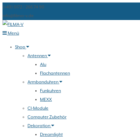
(+49) 0172 / 266 74 90
info@filma-v.de
Zum
Menü
Inhalt
Shop
springen
Antennen
Alu
Flachantennen
Armbanduhren
Funkuhren
MEXX
CI-Module
Computer Zubehör
Dekoration
Dreamlight