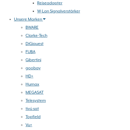
Reiseadapter
W-Lan Signalverstärker
Unsere Marken
BWARE
Clarke-Tech
DiGiquest
FUBA
Gibertini
goobay
HD+
Humax
MEGASAT
Telesystem
tivú sat
Topfield
Vu+