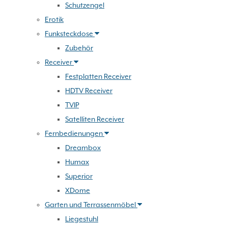
Schutzengel
Erotik
Funksteckdose
Zubehör
Receiver
Festplatten Receiver
HDTV Receiver
TVIP
Satelliten Receiver
Fernbedienungen
Dreambox
Humax
Superior
XDome
Garten und Terrassenmöbel
Liegestuhl