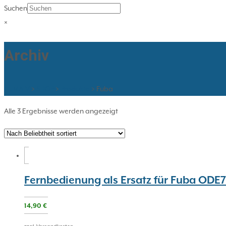
Suchen
×
Archiv
FILMA-V
>
SHOP
>
Produkte
>
Fuba
Nach
Alle 3 Ergebnisse werden angezeigt
Beliebtheit
sortiert
Fernbedienung als Ersatz für Fuba ODE
14,90
€