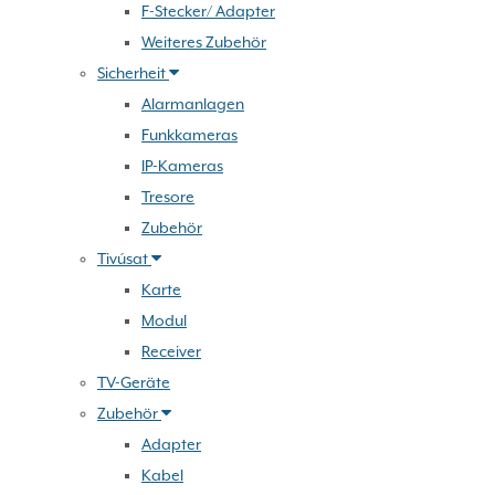
F-Stecker/ Adapter
Weiteres Zubehör
Sicherheit
Alarmanlagen
Funkkameras
IP-Kameras
Tresore
Zubehör
Tivúsat
Karte
Modul
Receiver
TV-Geräte
Zubehör
Adapter
Kabel