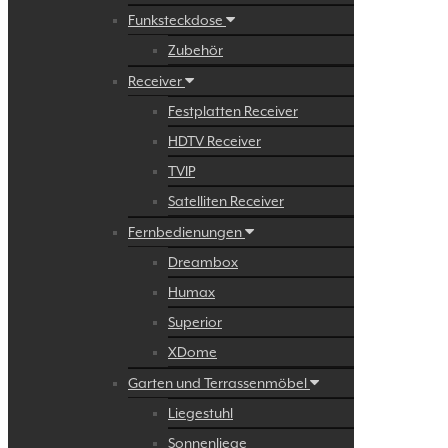
Funksteckdose
Zubehör
Receiver
Festplatten Receiver
HDTV Receiver
TVIP
Satelliten Receiver
Fernbedienungen
Dreambox
Humax
Superior
XDome
Garten und Terrassenmöbel
Liegestuhl
Sonnenliege