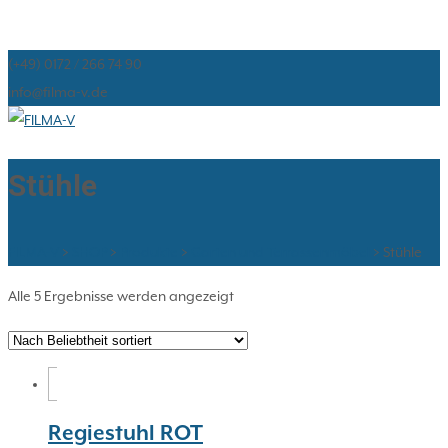
(+49) 0172 / 266 74 90
info@filma-v.de
Stühle
FILMA-V
>
SHOP
>
Produkte
>
Garten und Terrassenmöbel
>
Stühle
Nach
Alle 5 Ergebnisse werden angezeigt
Beliebtheit
sortiert
Regiestuhl ROT