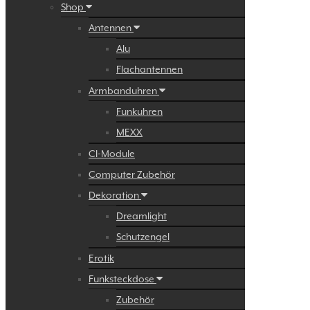
Shop
Antennen
Alu
Flachantennen
Armbanduhren
Funkuhren
MEXX
CI-Module
Computer Zubehör
Dekoration
Dreamlight
Schutzengel
Erotik
Funksteckdose
Zubehör