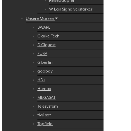
Reiseadapter
W-Lan Signalverstärker
Unsere Marken
BWARE
Clarke-Tech
DiGiquest
FUBA
Gibertini
goobay
HD+
Humax
MEGASAT
Telesystem
tivú sat
Topfield