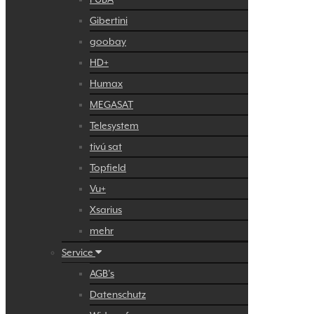
Gibertini
goobay
HD+
Humax
MEGASAT
Telesystem
tivú sat
Topfield
Vu+
Xsarius
mehr
Service
AGB’s
Datenschutz