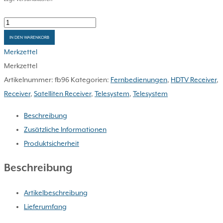
Fernbedienung
als
IN DEN WARENKORB
Ersatz
Merkzettel
für
Merkzettel
Telesystem
Artikelnummer:
fb96
Kategorien:
Fernbedienungen
,
HDTV Receiver
,
TS9020
Receiver
,
Satelliten Receiver
,
Telesystem
,
Telesystem
HD
Beschreibung
Menge
Zusätzliche Informationen
Produktsicherheit
Beschreibung
Artikelbeschreibung
Lieferumfang