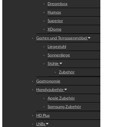
Dreambox
Humax
Superior
XDome
Garten und Terrassenmöbel
Liegestuhl
Sonnenliege
Stühle
Zubehör
Gastronomie
Handyzubehör
Apple Zubehör
Samsung Zubehör
HD Plus
LNBs