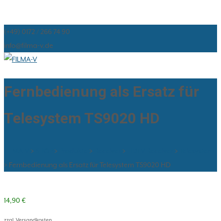
(+49) 0172 / 266 74 90
info@filma-v.de
Fernbedienung als Ersatz für
Telesystem TS9020 HD
FILMA-V
>
SHOP
>
Produkte
>
Receiver
>
HDTV Receiver
>
Telesystem
>
Fernbedienung als Ersatz für Telesystem TS9020 HD
14,90
€
zzgl. Versandkosten