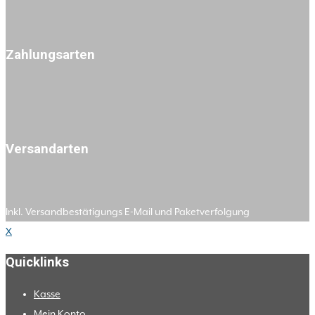
Zahlungsarten
Versandarten
Inkl. Versandbestätigungs E-Mail und Paketverfolgung
X
Quicklinks
Kasse
Mein Konto