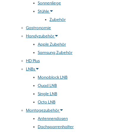
Sonnenliege
Stühle
Zubehör
Gastronomie
Handyzubehör
Apple Zubehör
Samsung Zubehör
HD Plus
LNBs
Monoblock LNB
Quad LNB
Single LNB
Octo LNB
Montagezubehör
Antennendosen
Dachsparrenhalter