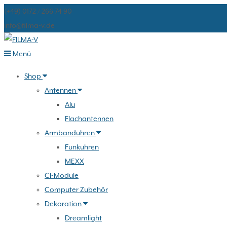
(+49) 0172 / 266 74 90
info@filma-v.de
Zum
Menü
Inhalt
Shop
springen
Antennen
Alu
Flachantennen
Armbanduhren
Funkuhren
MEXX
CI-Module
Computer Zubehör
Dekoration
Dreamlight