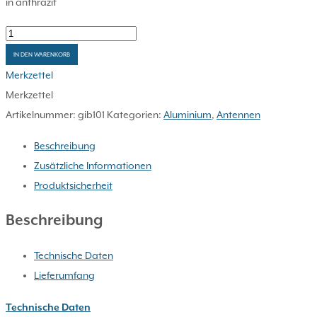
in anthrazit
Gibertini
Antenne
IN DEN WARENKORB
SE
Merkzettel
85cm
Merkzettel
EZ
Artikelnummer:
gib101
Kategorien:
Aluminium
,
Antennen
Menge
Beschreibung
Zusätzliche Informationen
Produktsicherheit
Beschreibung
Technische Daten
Lieferumfang
Technische Daten