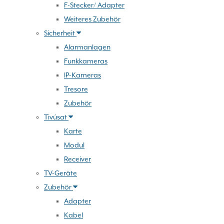
F-Stecker/ Adapter
Weiteres Zubehör
Sicherheit
Alarmanlagen
Funkkameras
IP-Kameras
Tresore
Zubehör
Tivúsat
Karte
Modul
Receiver
TV-Geräte
Zubehör
Adapter
Kabel