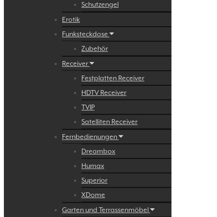
Schutzengel
Erotik
Funksteckdose
Zubehör
Receiver
Festplatten Receiver
HDTV Receiver
TVIP
Satelliten Receiver
Fernbedienungen
Dreambox
Humax
Superior
XDome
Garten und Terrassenmöbel