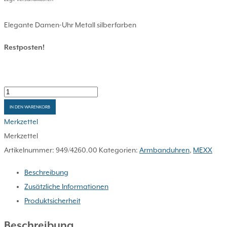
Elegante Damen-Uhr Metall silberfarben
Restposten!
MEXX
Damenuhr
IN DEN WARENKORB
4260
Merkzettel
-
Merkzettel
die
Artikelnummer:
949/4260.00
Kategorien:
Armbanduhren
,
MEXX
Letzte
Beschreibung
-
Zusätzliche Informationen
Menge
Produktsicherheit
Beschreibung