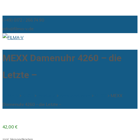
(+49) 0172 / 266 74 90
info@filma-v.de
MEXX Damenuhr 4260 – die
Letzte –
FILMA-V
>
SHOP
>
Produkte
>
Armbanduhren
>
MEXX
>
MEXX
Damenuhr 4260 – die Letzte –
42,00
€
zzgl. Versandkosten