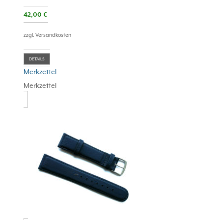
42,00
€
zzgl. Versandkosten
DETAILS
Merkzettel
Merkzettel