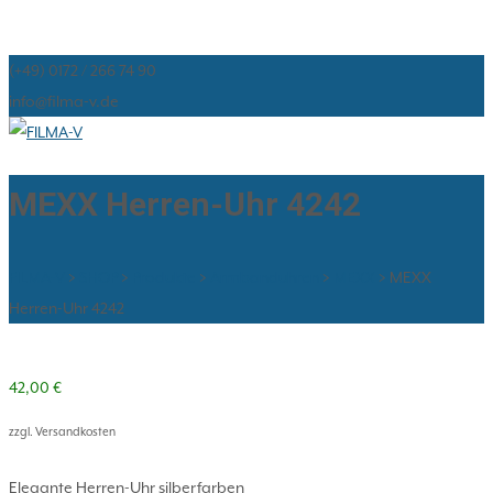
(+49) 0172 / 266 74 90
info@filma-v.de
MEXX Herren-Uhr 4242
FILMA-V
>
SHOP
>
Produkte
>
Armbanduhren
>
MEXX
>
MEXX
Herren-Uhr 4242
42,00
€
zzgl. Versandkosten
Elegante Herren-Uhr silberfarben