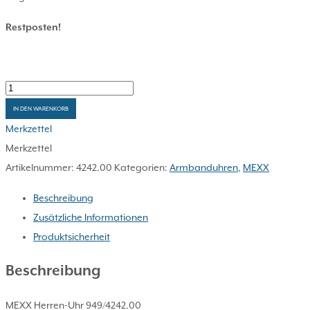
Restposten!
MEXX
Herren-
IN DEN WARENKORB
Uhr
Merkzettel
4242
Merkzettel
Menge
Artikelnummer:
4242.00
Kategorien:
Armbanduhren
,
MEXX
Beschreibung
Zusätzliche Informationen
Produktsicherheit
Beschreibung
MEXX Herren-Uhr 949/4242.00