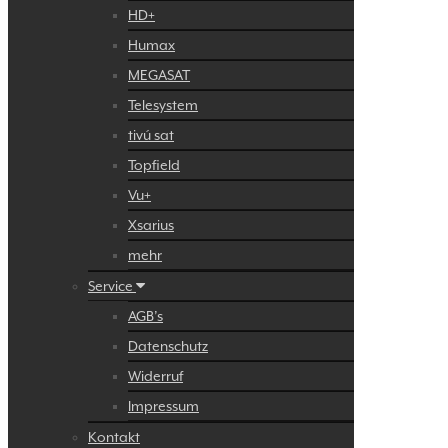
HD+
Humax
MEGASAT
Telesystem
tivú sat
Topfield
Vu+
Xsarius
mehr
Service
AGB’s
Datenschutz
Widerruf
Impressum
Kontakt